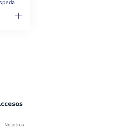
ospeda
ccesos
Nosotros