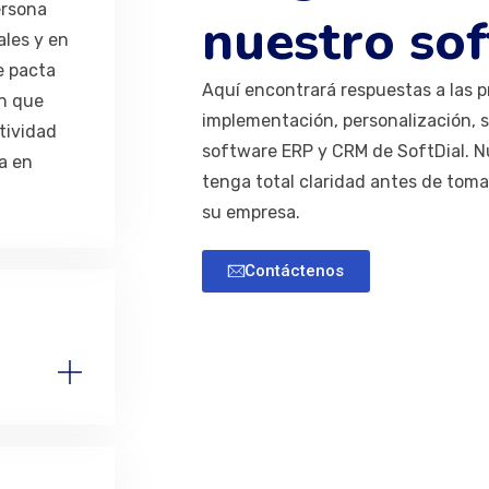
ersona
nuestro so
ales y en
e pacta
Aquí encontrará respuestas a las 
n que
implementación, personalización, 
tividad
software ERP y CRM de SoftDial. N
da en
tenga total claridad antes de toma
su empresa.
Contáctenos